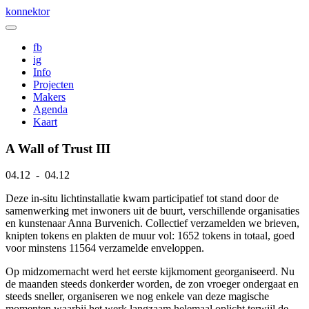
Skip
konnektor
to
content
fb
ig
Info
Projecten
Makers
Agenda
Kaart
A Wall of Trust III
04.12 - 04.12
Deze in-situ lichtinstallatie kwam participatief tot stand door de
samenwerking met inwoners uit de buurt, verschillende organisaties
en kunstenaar Anna Burvenich. Collectief verzamelden we brieven,
knipten tokens en plakten de muur vol: 1652 tokens in totaal, goed
voor minstens 11564 verzamelde enveloppen.
Op midzomernacht werd het eerste kijkmoment georganiseerd. Nu
de maanden steeds donkerder worden, de zon vroeger ondergaat en
steeds sneller, organiseren we nog enkele van deze magische
momenten waarbij het werk langzaam helemaal oplicht terwijl de