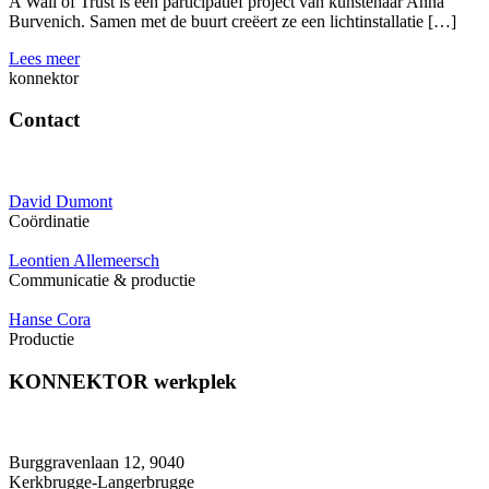
A Wall of Trust is een participatief project van kunstenaar Anna
Burvenich. Samen met de buurt creëert ze een lichtinstallatie […]
Lees meer
konnektor
Contact
David Dumont
Coördinatie
Leontien Allemeersch
Communicatie & productie
Hanse Cora
Productie
KONNEKTOR werkplek
Burggravenlaan 12, 9040
Kerkbrugge-Langerbrugge