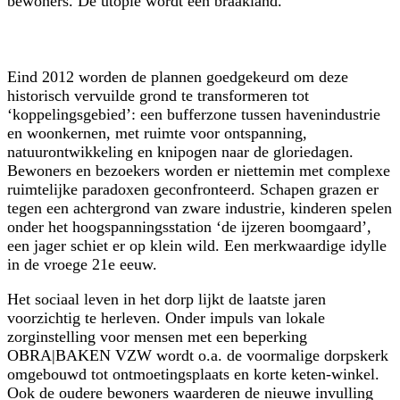
bewoners. De utopie wordt een braakland.
Eind 2012 worden de plannen goedgekeurd om deze
historisch vervuilde grond te transformeren tot
‘koppelingsgebied’: een bufferzone tussen havenindustrie
en woonkernen, met ruimte voor ontspanning,
natuurontwikkeling en knipogen naar de gloriedagen.
Bewoners en bezoekers worden er niettemin met complexe
ruimtelijke paradoxen geconfronteerd. Schapen grazen er
tegen een achtergrond van zware industrie, kinderen spelen
onder het hoogspanningsstation ‘de ijzeren boomgaard’,
een jager schiet er op klein wild. Een merkwaardige idylle
in de vroege 21e eeuw.
Het sociaal leven in het dorp lijkt de laatste jaren
voorzichtig te herleven. Onder impuls van lokale
zorginstelling voor mensen met een beperking
OBRA|BAKEN VZW wordt o.a. de voormalige dorpskerk
omgebouwd tot ontmoetingsplaats en korte keten-winkel.
Ook de oudere bewoners waarderen de nieuwe invulling