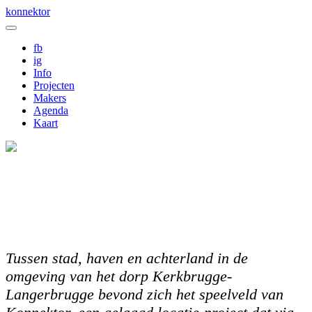
Skip
konnektor
to
content
fb
ig
Info
Projecten
Makers
Agenda
Kaart
Tussen stad, haven en achterland in de
omgeving van het dorp Kerkbrugge-
Langerbrugge bevond zich het speelveld van