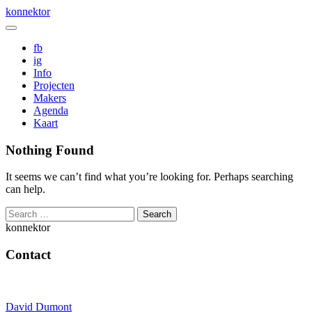
Skip
konnektor
to
content
fb
ig
Info
Projecten
Makers
Agenda
Kaart
Nothing Found
It seems we can’t find what you’re looking for. Perhaps searching
can help.
konnektor
Contact
David Dumont