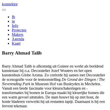
Skip
konnektor
to
content
fb
ig
Info
Projecten
Makers
Agenda
Kaart
Barry Ahmad Talib
Barry Ahmad Talib is afkomstig uit Guinee en werkt als beeldend
kunstenaar bij o.a. Decoratelier Jozef Wouters en het open
kunstenhuis Globe Aroma. Zo creëerde hij samen met Decoratelier
de scenografie voor de tentoonstelling
De Grond der Dingen / The
Neverending Park
in Museum Hof van Busleyden in Mechelen.
Vanuit een brede fascinatie voor kleurschakeringen en -
transformaties bij bomen in Europa maakt hij kleurrijke bomen die
een warm gevoel uitstralen. De stam bouwt hij op met hout, de
bonte bladeren verwerkt hij uit restanten tapijt. Daarnaast is hij een
fervent tekenaar.